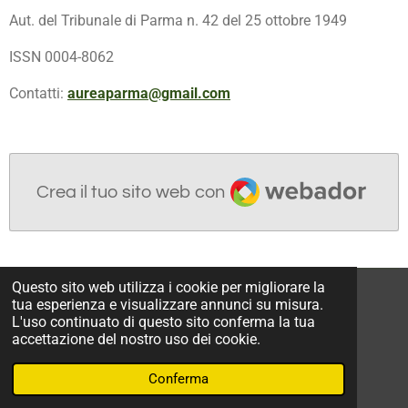
Aut. del Tribunale di Parma n. 42 del 25 ottobre 1949
ISSN 0004-8062
Contatti:
aureaparma@gmail.com
Webador
Crea il tuo sito web con
Questo sito web utilizza i cookie per migliorare la
Aurea Parma
tua esperienza e visualizzare annunci su misura.
L'uso continuato di questo sito conferma la tua
aureaparma@gmail.com
accettazione del nostro uso dei cookie.
© 2023 - 2026 Aurea Parma sito ufficiale
Conferma
Fornito da
Webador