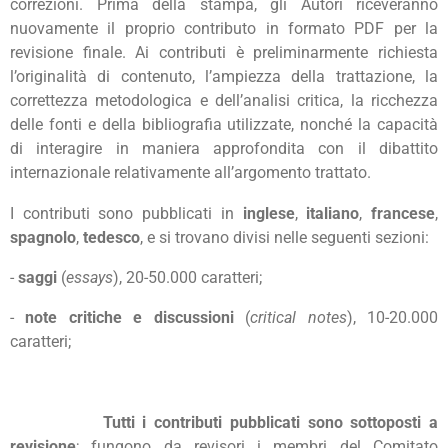
correzioni. Prima della stampa, gli Autori riceveranno
nuovamente il proprio contributo in formato PDF per la
revisione finale. Ai contributi è preliminarmente richiesta
l’originalità di contenuto, l’ampiezza della trattazione, la
correttezza metodologica e dell’analisi critica, la ricchezza
delle fonti e della bibliografia utilizzate, nonché la capacità
di interagire in maniera approfondita con il dibattito
internazionale relativamente all’argomento trattato.
I contributi sono pubblicati in
inglese
,
italiano
,
francese
,
spagnolo
,
tedesco
, e si trovano divisi nelle seguenti sezioni:
-
saggi
(
essays
), 20-50.000 caratteri;
-
note critiche e discussioni
(
critical notes
), 10-20.000
caratteri;
Tutti i contributi pubblicati sono sottoposti a
revisione
; fungono da revisori i membri del Comitato